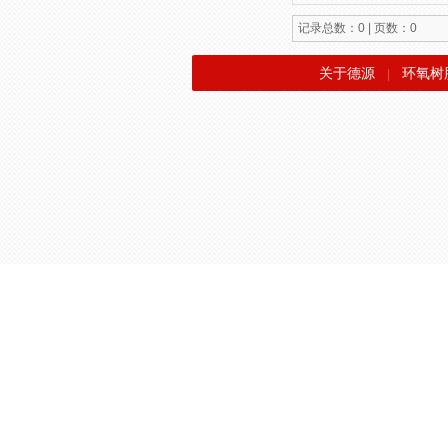
记录总数：0 | 页数：0
关于德源
环氧树
|