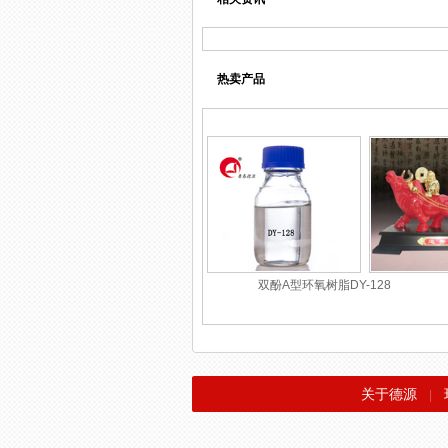
热卖产品
双酚A型环氧树脂DY-128
关于德源
|