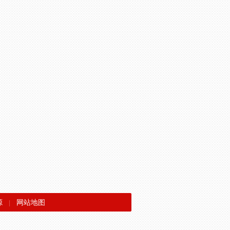
源
网站地图
|