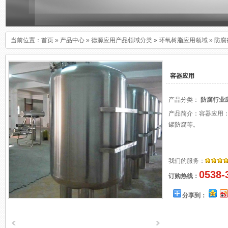
当前位置：
首页
»
产品中心
»
德源应用产品领域分类
»
环氧树脂应用领域
»
防腐
容器应用
产品分类：
防腐行业
产品简介：容器应用
罐防腐等。
我们的服务：
0538-
订购热线：
分享到：