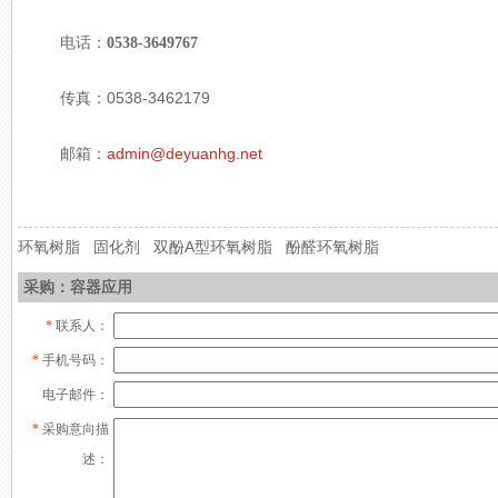
电话：
0538-3649767
传真：0538-3462179
邮箱：
admin@deyuanhg.net
环氧树脂 固化剂 双酚A型环氧树脂 酚醛环氧树脂
采购：容器应用
*
联系人：
*
手机号码：
电子邮件：
*
采购意向描
述：