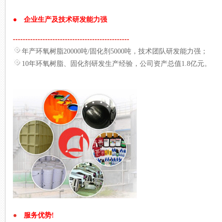
●
企业生产及技术研发能力强
-----------------------------------------------
；
年产环氧树脂
20000
吨
/
固化剂
5000
吨，技术团队研发能力强
。
10
年环氧树脂、固化剂研发生产经验，公司资产总值
1.8
亿元
●
服务优势!