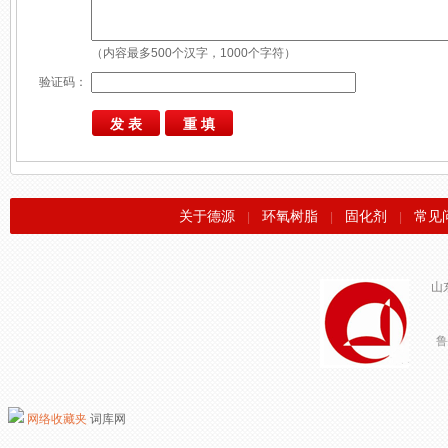
（内容最多500个汉字，1000个字符）
验证码：
关于德源
环氧树脂
固化剂
常见
|
|
|
山
鲁
网络收藏夹
词库网
地