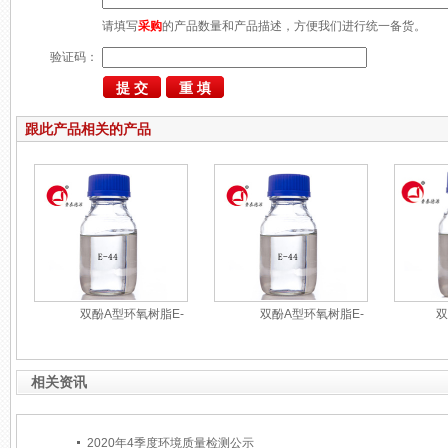
请填写
采购
的产品数量和产品描述，方便我们进行统一备货。
验证码：
跟此产品相关的产品
双酚A型环氧树脂E-
双酚A型环氧树脂E-
双
44
44
相关资讯
2020年4季度环境质量检测公示